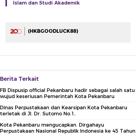
Islam dan Studi Akademik
(HKBGOODLUCK88)
Berita Terkait
FB Dispusip official Pekanbaru hadir sebagai salah satu
wujud keseriusan Pemerintah Kota Pekanbaru
Dinas Perpustakaan dan Kearsipan Kota Pekanbaru
terletak di Jl. Dr. Sutomo No.1,
Kota Pekanbaru mengucapkan. Dirgahayu
Perpustakaan Nasional Republik Indonesia ke 45 Tahun