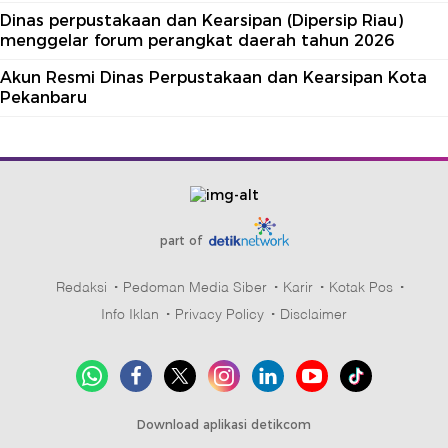
Dinas perpustakaan dan Kearsipan (Dipersip Riau)
menggelar forum perangkat daerah tahun 2026
Akun Resmi Dinas Perpustakaan dan Kearsipan Kota
Pekanbaru
part of
Redaksi
Pedoman Media Siber
Karir
Kotak Pos
Info Iklan
Privacy Policy
Disclaimer
Download aplikasi detikcom