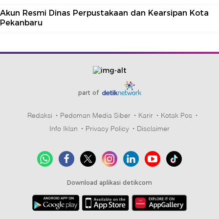
Akun Resmi Dinas Perpustakaan dan Kearsipan Kota
Pekanbaru
part of
Redaksi
Pedoman Media Siber
Karir
Kotak Pos
Info Iklan
Privacy Policy
Disclaimer
Download aplikasi detikcom