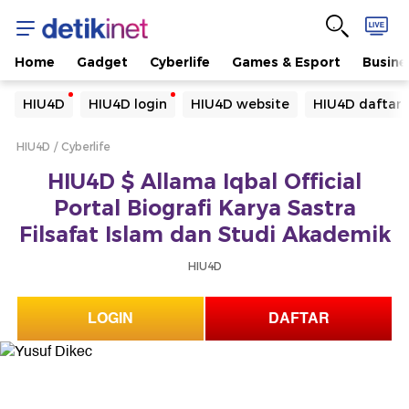
Home
Gadget
Cyberlife
Games & Esport
Busine
Yang sedang ramai dicari
HIU4D
HIU4D login
HIU4D website
HIU4D daftar
Loading...
HIU4D
Cyberlife
Terakhir yang dicari
HIU4D $ Allama Iqbal Official
Loading...
Portal Biografi Karya Sastra
Filsafat Islam dan Studi Akademik
HIU4D
LOGIN
DAFTAR