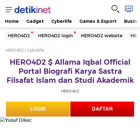
Home
Gadget
Cyberlife
Games & Esport
Busine
Yang sedang ramai dicari
HERO4D2
HERO4D2 login
HERO4D2 website
HER
Loading...
HERO4D2
Cyberlife
Terakhir yang dicari
HERO4D2 $ Allama Iqbal Official
Loading...
Portal Biografi Karya Sastra
Filsafat Islam dan Studi Akademik
HERO4D2
LOGIN
DAFTAR