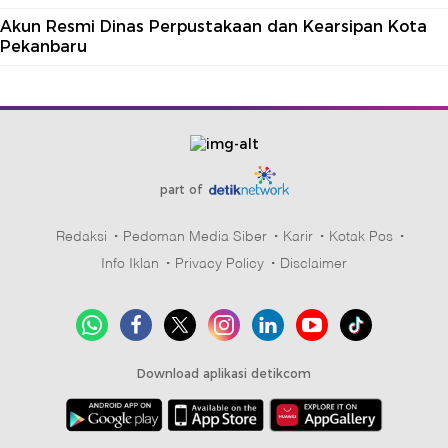
Akun Resmi Dinas Perpustakaan dan Kearsipan Kota
Pekanbaru
part of
Redaksi
Pedoman Media Siber
Karir
Kotak Pos
Info Iklan
Privacy Policy
Disclaimer
Download aplikasi detikcom