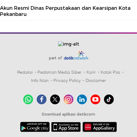
Akun Resmi Dinas Perpustakaan dan Kearsipan Kota
Pekanbaru
part of
Redaksi
Pedoman Media Siber
Karir
Kotak Pos
Info Iklan
Privacy Policy
Disclaimer
Download aplikasi detikcom