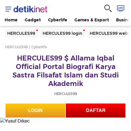
Home
Gadget
Cyberlife
Games & Esport
Busine
Yang sedang ramai dicari
HERCULES99
HERCULES99 login
HERCULES99 websi
Loading...
HERCULES99
Cyberlife
Terakhir yang dicari
HERCULES99 $ Allama Iqbal
Loading...
Official Portal Biografi Karya
Sastra Filsafat Islam dan Studi
Akademik
HERCULES99
LOGIN
DAFTAR