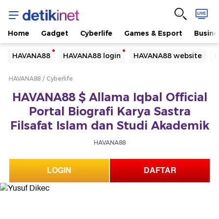
Home
Gadget
Cyberlife
Games & Esport
Busine
Yang sedang ramai dicari
HAVANA88
HAVANA88 login
HAVANA88 website
H
Loading...
HAVANA88
Cyberlife
Terakhir yang dicari
HAVANA88 $ Allama Iqbal Official
Loading...
Portal Biografi Karya Sastra
Filsafat Islam dan Studi Akademik
HAVANA88
LOGIN
DAFTAR