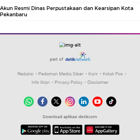
Akun Resmi Dinas Perpustakaan dan Kearsipan Kota
Pekanbaru
part of
Redaksi
Pedoman Media Siber
Karir
Kotak Pos
Info Iklan
Privacy Policy
Disclaimer
Download aplikasi detikcom