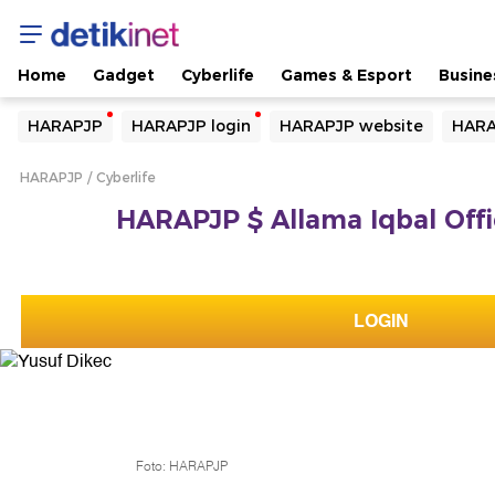
Home
Gadget
Cyberlife
Games & Esport
Busine
Yang sedang ramai dicari
HARAPJP
HARAPJP login
HARAPJP website
HARA
Loading...
HARAPJP
Cyberlife
Terakhir yang dicari
HARAPJP $ Allama Iqbal Offic
Loading...
LOGIN
Foto: HARAPJP