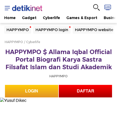
Home
Gadget
Cyberlife
Games & Esport
Busine
Yang sedang ramai dicari
HAPPYMPO
HAPPYMPO login
HAPPYMPO website
Loading...
HAPPYMPO
Cyberlife
Terakhir yang dicari
HAPPYMPO $ Allama Iqbal Official
Loading...
Portal Biografi Karya Sastra
Filsafat Islam dan Studi Akademik
HAPPYMPO
LOGIN
DAFTAR