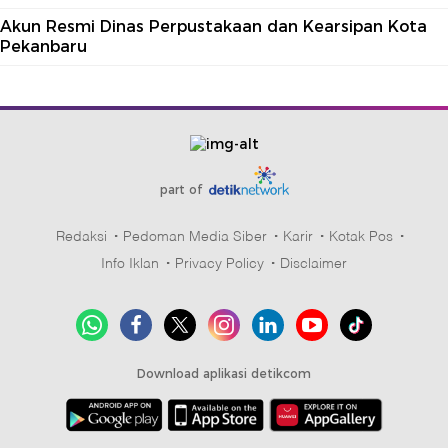
Akun Resmi Dinas Perpustakaan dan Kearsipan Kota
Pekanbaru
part of
Redaksi
Pedoman Media Siber
Karir
Kotak Pos
Info Iklan
Privacy Policy
Disclaimer
Download aplikasi detikcom