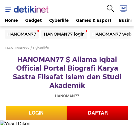
Home
Gadget
Cyberlife
Games & Esport
Busine
Yang sedang ramai dicari
HANOMAN77
HANOMAN77 login
HANOMAN77 webs
Loading...
HANOMAN77
Cyberlife
Terakhir yang dicari
HANOMAN77 $ Allama Iqbal
Loading...
Official Portal Biografi Karya
Sastra Filsafat Islam dan Studi
Akademik
HANOMAN77
LOGIN
DAFTAR