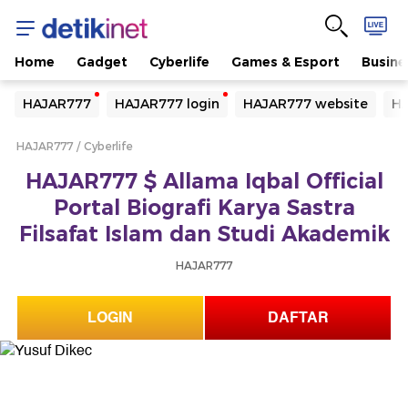
Home
Gadget
Cyberlife
Games & Esport
Busine
Yang sedang ramai dicari
HAJAR777
HAJAR777 login
HAJAR777 website
HA
Loading...
HAJAR777
Cyberlife
Terakhir yang dicari
HAJAR777 $ Allama Iqbal Official
Loading...
Portal Biografi Karya Sastra
Filsafat Islam dan Studi Akademik
HAJAR777
LOGIN
DAFTAR