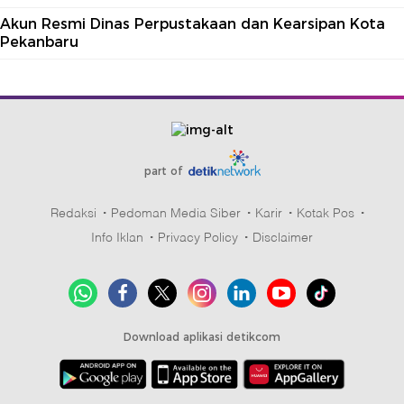
Akun Resmi Dinas Perpustakaan dan Kearsipan Kota
Pekanbaru
part of
Redaksi
Pedoman Media Siber
Karir
Kotak Pos
Info Iklan
Privacy Policy
Disclaimer
Download aplikasi detikcom