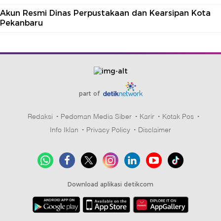
Akun Resmi Dinas Perpustakaan dan Kearsipan Kota
Pekanbaru
part of
Redaksi
Pedoman Media Siber
Karir
Kotak Pos
Info Iklan
Privacy Policy
Disclaimer
Download aplikasi detikcom