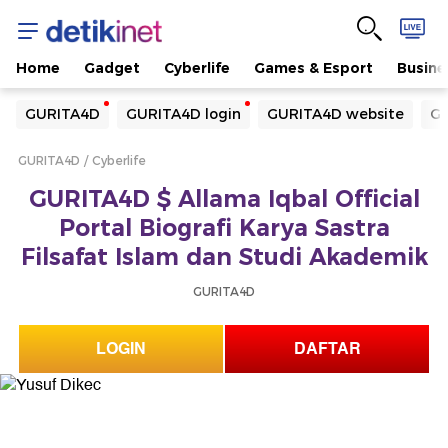
Home
Gadget
Cyberlife
Games & Esport
Busine
Yang sedang ramai dicari
GURITA4D
GURITA4D login
GURITA4D website
GU
Loading...
GURITA4D
Cyberlife
Terakhir yang dicari
GURITA4D $ Allama Iqbal Official
Loading...
Portal Biografi Karya Sastra
Filsafat Islam dan Studi Akademik
GURITA4D
LOGIN
DAFTAR