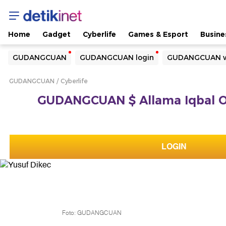
Home
Gadget
Cyberlife
Games & Esport
Busine
Yang sedang ramai dicari
GUDANGCUAN
GUDANGCUAN login
GUDANGCUAN w
Loading...
GUDANGCUAN
Cyberlife
Terakhir yang dicari
GUDANGCUAN $ Allama Iqbal Offi
Loading...
LOGIN
Foto: GUDANGCUAN