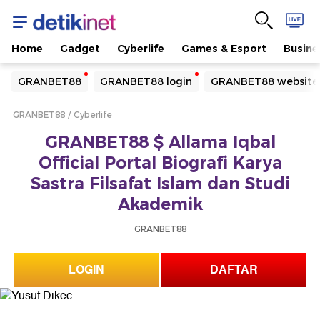
Home
Gadget
Cyberlife
Games & Esport
Busine
Yang sedang ramai dicari
GRANBET88
GRANBET88 login
GRANBET88 website
Loading...
GRANBET88
Cyberlife
Terakhir yang dicari
GRANBET88 $ Allama Iqbal
Loading...
Official Portal Biografi Karya
Sastra Filsafat Islam dan Studi
Akademik
GRANBET88
LOGIN
DAFTAR