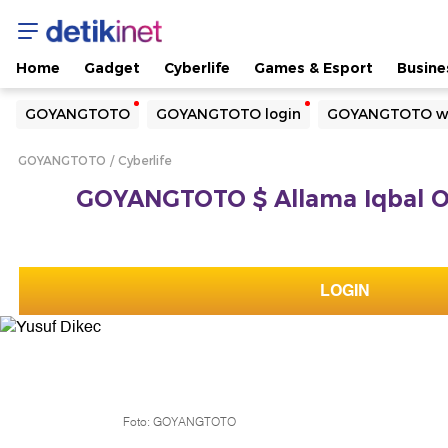
Home
Gadget
Cyberlife
Games & Esport
Busine
Yang sedang ramai dicari
GOYANGTOTO
GOYANGTOTO login
GOYANGTOTO we
Loading...
GOYANGTOTO
Cyberlife
Terakhir yang dicari
GOYANGTOTO $ Allama Iqbal Offi
Loading...
LOGIN
Foto: GOYANGTOTO