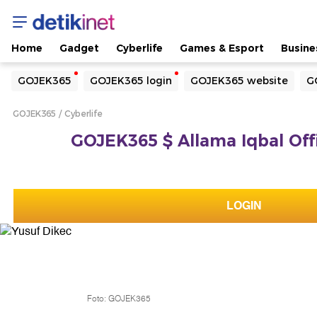
Home
Gadget
Cyberlife
Games & Esport
Busine
Yang sedang ramai dicari
GOJEK365
GOJEK365 login
GOJEK365 website
G
Loading...
GOJEK365
Cyberlife
Terakhir yang dicari
GOJEK365 $ Allama Iqbal Offi
Loading...
LOGIN
Foto: GOJEK365