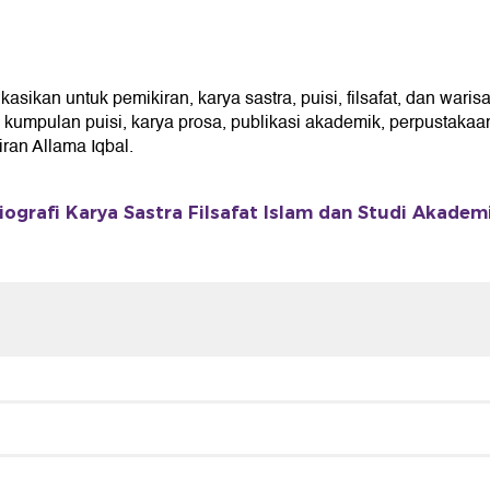
ikan untuk pemikiran, karya sastra, puisi, filsafat, dan waris
umpulan puisi, karya prosa, publikasi akademik, perpustakaan 
an Allama Iqbal.
iografi Karya Sastra Filsafat Islam dan Studi Akadem