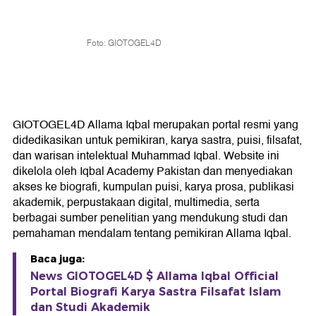
Foto: GIOTOGEL4D
GIOTOGEL4D Allama Iqbal merupakan portal resmi yang
didedikasikan untuk pemikiran, karya sastra, puisi, filsafat,
dan warisan intelektual Muhammad Iqbal. Website ini
dikelola oleh Iqbal Academy Pakistan dan menyediakan
akses ke biografi, kumpulan puisi, karya prosa, publikasi
akademik, perpustakaan digital, multimedia, serta
berbagai sumber penelitian yang mendukung studi dan
pemahaman mendalam tentang pemikiran Allama Iqbal.
Baca juga:
News GIOTOGEL4D $ Allama Iqbal Official
Portal Biografi Karya Sastra Filsafat Islam
dan Studi Akademik