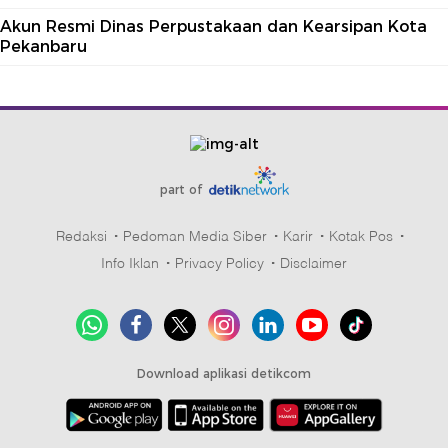
Akun Resmi Dinas Perpustakaan dan Kearsipan Kota
Pekanbaru
part of
Redaksi
Pedoman Media Siber
Karir
Kotak Pos
Info Iklan
Privacy Policy
Disclaimer
Download aplikasi detikcom