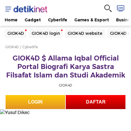
Home
Gadget
Cyberlife
Games & Esport
Busine
Yang sedang ramai dicari
GIOK4D
GIOK4D login
GIOK4D website
GIOK4D d
Loading...
GIOK4D
Cyberlife
Terakhir yang dicari
GIOK4D $ Allama Iqbal Official
Loading...
Portal Biografi Karya Sastra
Filsafat Islam dan Studi Akademik
GIOK4D
LOGIN
DAFTAR