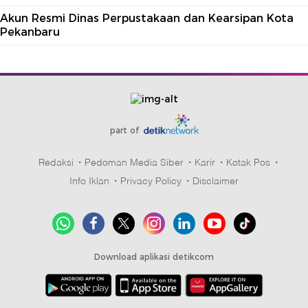
Akun Resmi Dinas Perpustakaan dan Kearsipan Kota
Pekanbaru
part of
Redaksi
Pedoman Media Siber
Karir
Kotak Pos
Info Iklan
Privacy Policy
Disclaimer
Download aplikasi detikcom