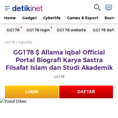
Home
Gadget
Cyberlife
Games & Esport
Busine
Yang sedang ramai dicari
GG178
GG178 login
GG178 website
GG178 dafta
Loading...
GG178
Cyberlife
Terakhir yang dicari
GG178 $ Allama Iqbal Official
Loading...
Portal Biografi Karya Sastra
Filsafat Islam dan Studi Akademik
GG178
LOGIN
DAFTAR