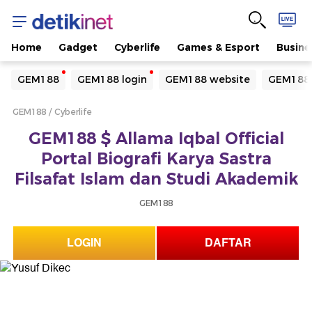
Home
Gadget
Cyberlife
Games & Esport
Busine
Yang sedang ramai dicari
GEM188
GEM188 login
GEM188 website
GEM188 
Loading...
GEM188
Cyberlife
Terakhir yang dicari
GEM188 $ Allama Iqbal Official
Loading...
Portal Biografi Karya Sastra
Filsafat Islam dan Studi Akademik
GEM188
LOGIN
DAFTAR