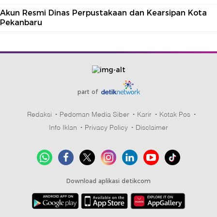
Akun Resmi Dinas Perpustakaan dan Kearsipan Kota
Pekanbaru
part of
Redaksi
Pedoman Media Siber
Karir
Kotak Pos
Info Iklan
Privacy Policy
Disclaimer
Download aplikasi detikcom