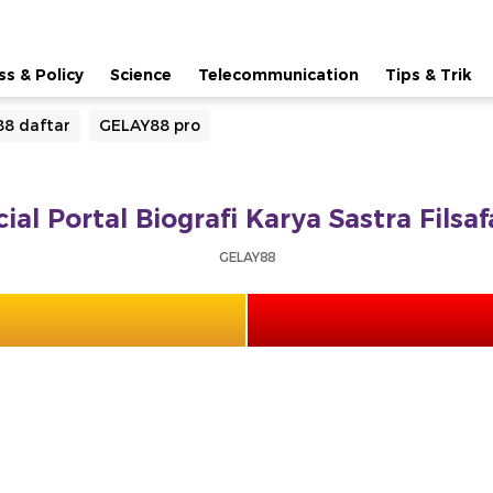
ss & Policy
Science
Telecommunication
Tips & Trik
8 daftar
GELAY88 pro
ial Portal Biografi Karya Sastra Fils
GELAY88