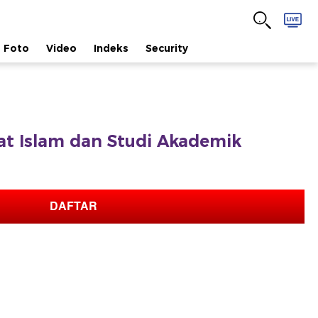
Foto
Video
Indeks
Security
afat Islam dan Studi Akademik
DAFTAR