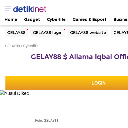
Home
Gadget
Cyberlife
Games & Esport
Busine
Yang sedang ramai dicari
GELAY88
GELAY88 login
GELAY88 website
GELAY8
Loading...
GELAY88
Cyberlife
Terakhir yang dicari
GELAY88 $ Allama Iqbal Offic
Loading...
LOGIN
Foto: GELAY88