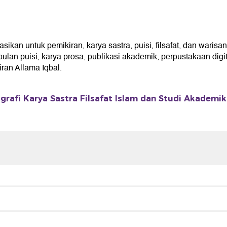
an untuk pemikiran, karya sastra, puisi, filsafat, dan warisan
an puisi, karya prosa, publikasi akademik, perpustakaan digita
an Allama Iqbal.
grafi Karya Sastra Filsafat Islam dan Studi Akademik