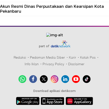
Akun Resmi Dinas Perpustakaan dan Kearsipan Kota
Pekanbaru
part of
Redaksi
Pedoman Media Siber
Karir
Kotak Pos
Info Iklan
Privacy Policy
Disclaimer
Download aplikasi detikcom