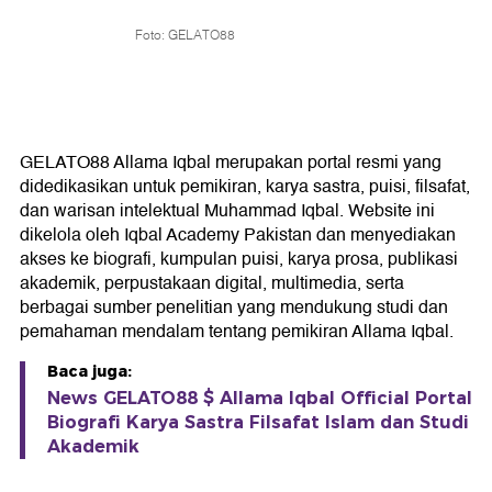
Foto: GELATO88
GELATO88 Allama Iqbal merupakan portal resmi yang
didedikasikan untuk pemikiran, karya sastra, puisi, filsafat,
dan warisan intelektual Muhammad Iqbal. Website ini
dikelola oleh Iqbal Academy Pakistan dan menyediakan
akses ke biografi, kumpulan puisi, karya prosa, publikasi
akademik, perpustakaan digital, multimedia, serta
berbagai sumber penelitian yang mendukung studi dan
pemahaman mendalam tentang pemikiran Allama Iqbal.
Baca juga:
News GELATO88 $ Allama Iqbal Official Portal
Biografi Karya Sastra Filsafat Islam dan Studi
Akademik