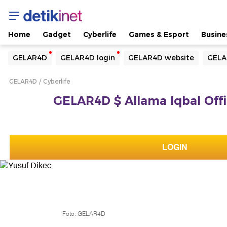
Home
Gadget
Cyberlife
Games & Esport
Busine
Yang sedang ramai dicari
GELAR4D
GELAR4D login
GELAR4D website
GELA
Loading...
GELAR4D
Cyberlife
Terakhir yang dicari
GELAR4D $ Allama Iqbal Offic
Loading...
LOGIN
Foto: GELAR4D