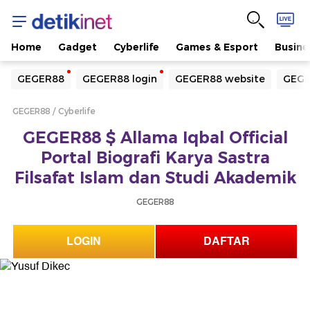
Home
Gadget
Cyberlife
Games & Esport
Busine
Yang sedang ramai dicari
GEGER88
GEGER88 login
GEGER88 website
GEGE
Loading...
GEGER88
Cyberlife
Terakhir yang dicari
GEGER88 $ Allama Iqbal Official
Loading...
Portal Biografi Karya Sastra
Filsafat Islam dan Studi Akademik
GEGER88
LOGIN
DAFTAR