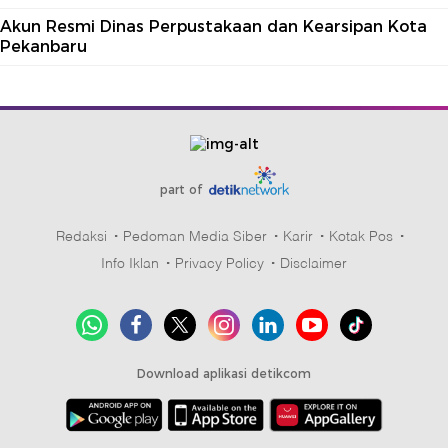
Akun Resmi Dinas Perpustakaan dan Kearsipan Kota
Pekanbaru
part of
Redaksi
Pedoman Media Siber
Karir
Kotak Pos
Info Iklan
Privacy Policy
Disclaimer
Download aplikasi detikcom