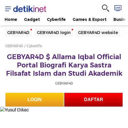
Home
Gadget
Cyberlife
Games & Esport
Busine
Yang sedang ramai dicari
GEBYAR4D
GEBYAR4D login
GEBYAR4D website
G
Loading...
GEBYAR4D
Cyberlife
Terakhir yang dicari
GEBYAR4D $ Allama Iqbal Official
Loading...
Portal Biografi Karya Sastra
Filsafat Islam dan Studi Akademik
GEBYAR4D
LOGIN
DAFTAR