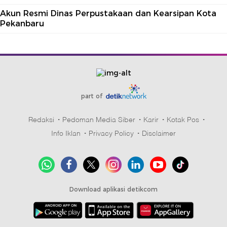
Akun Resmi Dinas Perpustakaan dan Kearsipan Kota
Pekanbaru
part of
Redaksi
Pedoman Media Siber
Karir
Kotak Pos
Info Iklan
Privacy Policy
Disclaimer
Download aplikasi detikcom