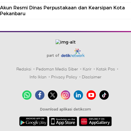
Akun Resmi Dinas Perpustakaan dan Kearsipan Kota
Pekanbaru
part of
Redaksi
Pedoman Media Siber
Karir
Kotak Pos
Info Iklan
Privacy Policy
Disclaimer
Download aplikasi detikcom