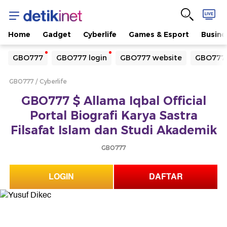
Home
Gadget
Cyberlife
Games & Esport
Busine
Yang sedang ramai dicari
GBO777
GBO777 login
GBO777 website
GBO777 
Loading...
GBO777
Cyberlife
Terakhir yang dicari
GBO777 $ Allama Iqbal Official
Loading...
Portal Biografi Karya Sastra
Filsafat Islam dan Studi Akademik
GBO777
LOGIN
DAFTAR