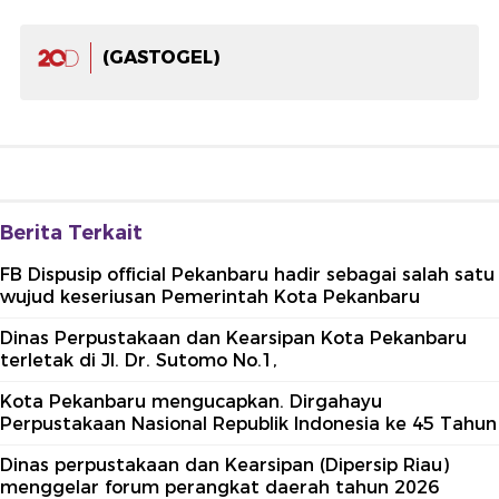
(GASTOGEL)
Berita Terkait
FB Dispusip official Pekanbaru hadir sebagai salah satu
wujud keseriusan Pemerintah Kota Pekanbaru
Dinas Perpustakaan dan Kearsipan Kota Pekanbaru
terletak di Jl. Dr. Sutomo No.1,
Kota Pekanbaru mengucapkan. Dirgahayu
Perpustakaan Nasional Republik Indonesia ke 45 Tahun
Dinas perpustakaan dan Kearsipan (Dipersip Riau)
menggelar forum perangkat daerah tahun 2026