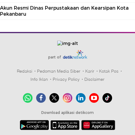
Akun Resmi Dinas Perpustakaan dan Kearsipan Kota
Pekanbaru
part of
Redaksi
Pedoman Media Siber
Karir
Kotak Pos
Info Iklan
Privacy Policy
Disclaimer
Download aplikasi detikcom