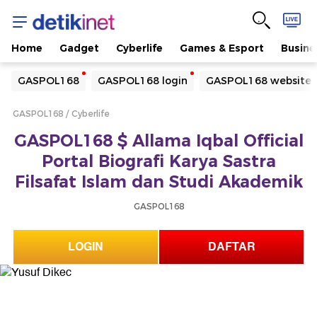
Home
Gadget
Cyberlife
Games & Esport
Busine
Yang sedang ramai dicari
GASPOL168
GASPOL168 login
GASPOL168 website
Loading...
GASPOL168
Cyberlife
Terakhir yang dicari
GASPOL168 $ Allama Iqbal Official
Loading...
Portal Biografi Karya Sastra
Filsafat Islam dan Studi Akademik
GASPOL168
LOGIN
DAFTAR