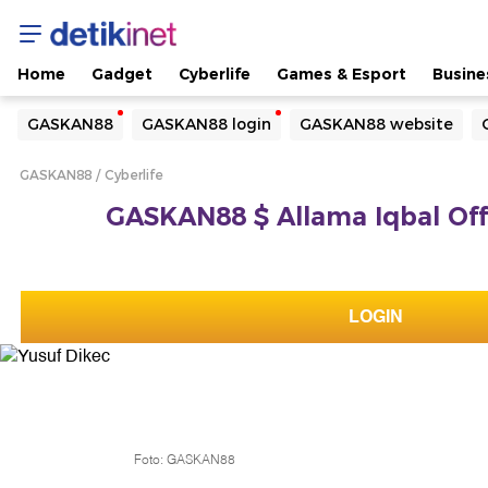
Home
Gadget
Cyberlife
Games & Esport
Busine
Yang sedang ramai dicari
GASKAN88
GASKAN88 login
GASKAN88 website
Loading...
GASKAN88
Cyberlife
Terakhir yang dicari
GASKAN88 $ Allama Iqbal Offic
Loading...
LOGIN
Foto: GASKAN88