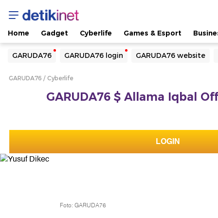
Home
Gadget
Cyberlife
Games & Esport
Busine
Yang sedang ramai dicari
GARUDA76
GARUDA76 login
GARUDA76 website
Loading...
GARUDA76
Cyberlife
Terakhir yang dicari
GARUDA76 $ Allama Iqbal Offic
Loading...
LOGIN
Foto: GARUDA76