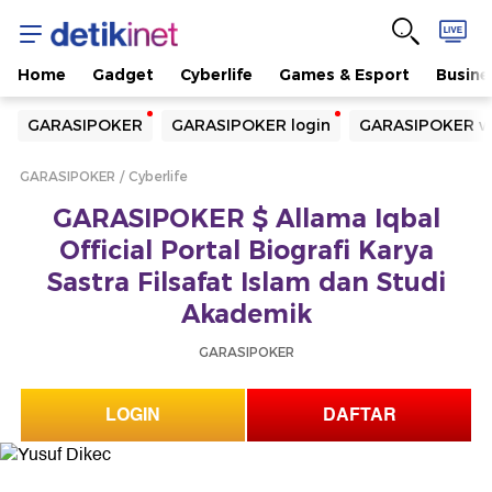
Home
Gadget
Cyberlife
Games & Esport
Busine
Yang sedang ramai dicari
GARASIPOKER
GARASIPOKER login
GARASIPOKER w
Loading...
GARASIPOKER
Cyberlife
Terakhir yang dicari
GARASIPOKER $ Allama Iqbal
Loading...
Official Portal Biografi Karya
Sastra Filsafat Islam dan Studi
Akademik
GARASIPOKER
LOGIN
DAFTAR