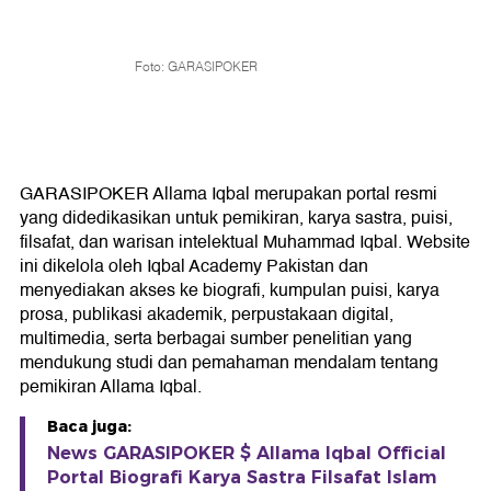
Foto: GARASIPOKER
GARASIPOKER Allama Iqbal merupakan portal resmi
yang didedikasikan untuk pemikiran, karya sastra, puisi,
filsafat, dan warisan intelektual Muhammad Iqbal. Website
ini dikelola oleh Iqbal Academy Pakistan dan
menyediakan akses ke biografi, kumpulan puisi, karya
prosa, publikasi akademik, perpustakaan digital,
multimedia, serta berbagai sumber penelitian yang
mendukung studi dan pemahaman mendalam tentang
pemikiran Allama Iqbal.
Baca juga:
News GARASIPOKER $ Allama Iqbal Official
Portal Biografi Karya Sastra Filsafat Islam