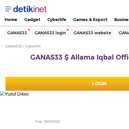
Home
Gadget
Cyberlife
Games & Esport
Busine
Yang sedang ramai dicari
GANAS33
GANAS33 login
GANAS33 website
GANA
Loading...
GANAS33
Cyberlife
Terakhir yang dicari
GANAS33 $ Allama Iqbal Offic
Loading...
LOGIN
Foto: GANAS33