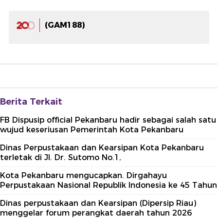
(GAM188)
Berita Terkait
FB Dispusip official Pekanbaru hadir sebagai salah satu
wujud keseriusan Pemerintah Kota Pekanbaru
Dinas Perpustakaan dan Kearsipan Kota Pekanbaru
terletak di Jl. Dr. Sutomo No.1,
Kota Pekanbaru mengucapkan. Dirgahayu
Perpustakaan Nasional Republik Indonesia ke 45 Tahun
Dinas perpustakaan dan Kearsipan (Dipersip Riau)
menggelar forum perangkat daerah tahun 2026