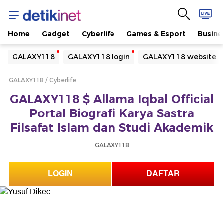
Home
Gadget
Cyberlife
Games & Esport
Busine
Yang sedang ramai dicari
GALAXY118
GALAXY118 login
GALAXY118 website
Loading...
GALAXY118
Cyberlife
Terakhir yang dicari
GALAXY118 $ Allama Iqbal Official
Loading...
Portal Biografi Karya Sastra
Filsafat Islam dan Studi Akademik
GALAXY118
LOGIN
DAFTAR