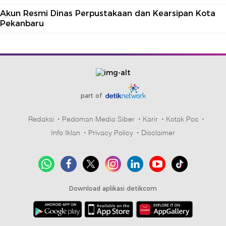
Akun Resmi Dinas Perpustakaan dan Kearsipan Kota
Pekanbaru
part of
Redaksi
Pedoman Media Siber
Karir
Kotak Pos
Info Iklan
Privacy Policy
Disclaimer
Download aplikasi detikcom