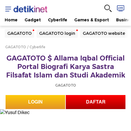
Home
Gadget
Cyberlife
Games & Esport
Busine
Yang sedang ramai dicari
GAGATOTO
GAGATOTO login
GAGATOTO website
Loading...
GAGATOTO
Cyberlife
Terakhir yang dicari
GAGATOTO $ Allama Iqbal Official
Loading...
Portal Biografi Karya Sastra
Filsafat Islam dan Studi Akademik
GAGATOTO
LOGIN
DAFTAR