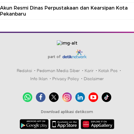
Akun Resmi Dinas Perpustakaan dan Kearsipan Kota
Pekanbaru
part of
Redaksi
Pedoman Media Siber
Karir
Kotak Pos
Info Iklan
Privacy Policy
Disclaimer
Download aplikasi detikcom