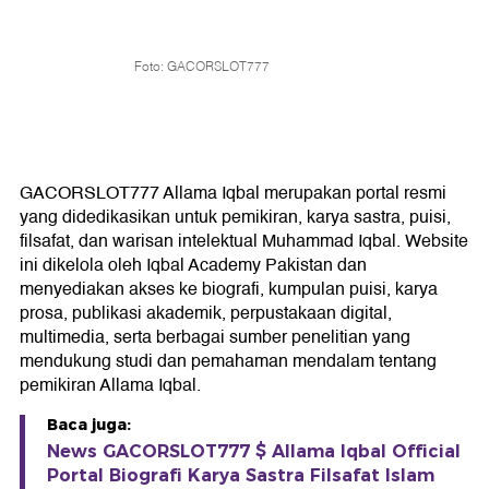
Foto: GACORSLOT777
GACORSLOT777 Allama Iqbal merupakan portal resmi
yang didedikasikan untuk pemikiran, karya sastra, puisi,
filsafat, dan warisan intelektual Muhammad Iqbal. Website
ini dikelola oleh Iqbal Academy Pakistan dan
menyediakan akses ke biografi, kumpulan puisi, karya
prosa, publikasi akademik, perpustakaan digital,
multimedia, serta berbagai sumber penelitian yang
mendukung studi dan pemahaman mendalam tentang
pemikiran Allama Iqbal.
Baca juga:
News GACORSLOT777 $ Allama Iqbal Official
Portal Biografi Karya Sastra Filsafat Islam