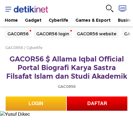
Home
Gadget
Cyberlife
Games & Esport
Busine
Yang sedang ramai dicari
GACOR56
GACOR56 login
GACOR56 website
GAC
Loading...
GACOR56
Cyberlife
Terakhir yang dicari
GACOR56 $ Allama Iqbal Official
Loading...
Portal Biografi Karya Sastra
Filsafat Islam dan Studi Akademik
GACOR56
LOGIN
DAFTAR