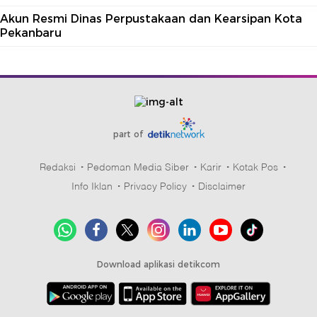
Akun Resmi Dinas Perpustakaan dan Kearsipan Kota
Pekanbaru
part of
Redaksi
Pedoman Media Siber
Karir
Kotak Pos
Info Iklan
Privacy Policy
Disclaimer
Download aplikasi detikcom