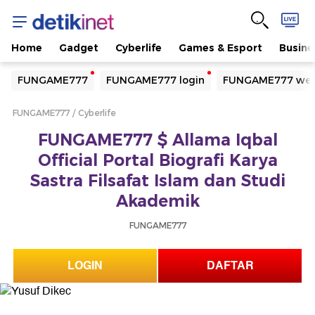
Home
Gadget
Cyberlife
Games & Esport
Busine
Yang sedang ramai dicari
FUNGAME777
FUNGAME777 login
FUNGAME777 web
Loading...
FUNGAME777
Cyberlife
Terakhir yang dicari
FUNGAME777 $ Allama Iqbal
Loading...
Official Portal Biografi Karya
Sastra Filsafat Islam dan Studi
Akademik
FUNGAME777
LOGIN
DAFTAR