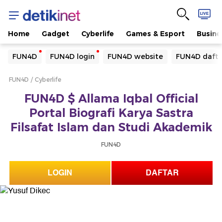
Home
Gadget
Cyberlife
Games & Esport
Busine
Yang sedang ramai dicari
FUN4D
FUN4D login
FUN4D website
FUN4D dafta
Loading...
FUN4D
Cyberlife
Terakhir yang dicari
FUN4D $ Allama Iqbal Official
Loading...
Portal Biografi Karya Sastra
Filsafat Islam dan Studi Akademik
FUN4D
LOGIN
DAFTAR