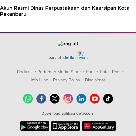
Akun Resmi Dinas Perpustakaan dan Kearsipan Kota
Pekanbaru
part of
Redaksi
Pedoman Media Siber
Karir
Kotak Pos
Info Iklan
Privacy Policy
Disclaimer
Download aplikasi detikcom