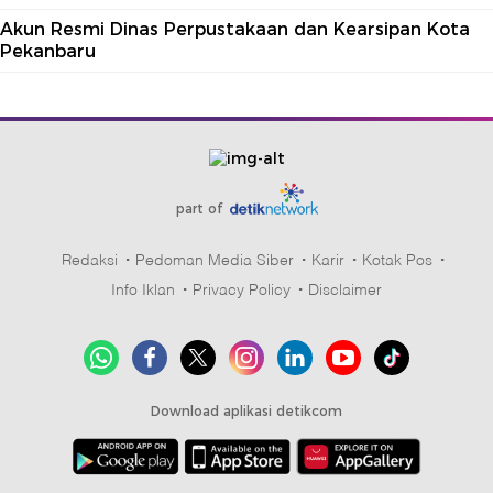
Akun Resmi Dinas Perpustakaan dan Kearsipan Kota
Pekanbaru
part of
Redaksi
Pedoman Media Siber
Karir
Kotak Pos
Info Iklan
Privacy Policy
Disclaimer
Download aplikasi detikcom