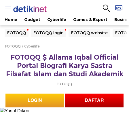
Home
Gadget
Cyberlife
Games & Esport
Busine
Yang sedang ramai dicari
FOTOQQ
FOTOQQ login
FOTOQQ website
FOTOQ
Loading...
FOTOQQ
Cyberlife
Terakhir yang dicari
FOTOQQ $ Allama Iqbal Official
Loading...
Portal Biografi Karya Sastra
Filsafat Islam dan Studi Akademik
FOTOQQ
LOGIN
DAFTAR