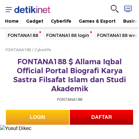
Home
Gadget
Cyberlife
Games & Esport
Busine
Yang sedang ramai dicari
FONTANA188
FONTANA188 login
FONTANA188 webs
Loading...
FONTANA188
Cyberlife
Terakhir yang dicari
FONTANA188 $ Allama Iqbal
Loading...
Official Portal Biografi Karya
Sastra Filsafat Islam dan Studi
Akademik
FONTANA188
LOGIN
DAFTAR