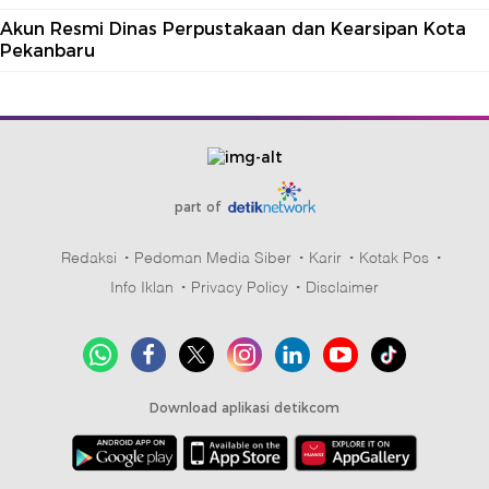
Akun Resmi Dinas Perpustakaan dan Kearsipan Kota
Pekanbaru
part of
Redaksi
Pedoman Media Siber
Karir
Kotak Pos
Info Iklan
Privacy Policy
Disclaimer
Download aplikasi detikcom