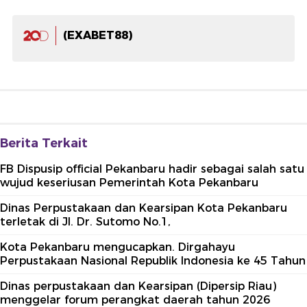
(EXABET88)
Berita Terkait
FB Dispusip official Pekanbaru hadir sebagai salah satu
wujud keseriusan Pemerintah Kota Pekanbaru
Dinas Perpustakaan dan Kearsipan Kota Pekanbaru
terletak di Jl. Dr. Sutomo No.1,
Kota Pekanbaru mengucapkan. Dirgahayu
Perpustakaan Nasional Republik Indonesia ke 45 Tahun
Dinas perpustakaan dan Kearsipan (Dipersip Riau)
menggelar forum perangkat daerah tahun 2026