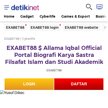
Home
Gadget
Cyberlife
Games & Esport
Busine
Yang sedang ramai dicari
EXABET88
EXABET88 login
EXABET88 website
E
Loading...
EXABET88
Cyberlife
Terakhir yang dicari
EXABET88 $ Allama Iqbal Official
Loading...
Portal Biografi Karya Sastra
Filsafat Islam dan Studi Akademik
EXABET88
LOGIN
DAFTAR