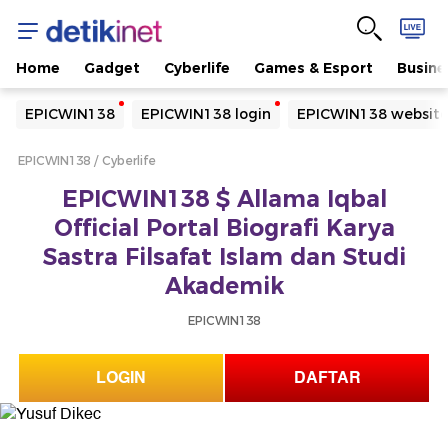
Home
Gadget
Cyberlife
Games & Esport
Busine
Yang sedang ramai dicari
EPICWIN138
EPICWIN138 login
EPICWIN138 websit
Loading...
EPICWIN138
Cyberlife
Terakhir yang dicari
EPICWIN138 $ Allama Iqbal
Loading...
Official Portal Biografi Karya
Sastra Filsafat Islam dan Studi
Akademik
EPICWIN138
LOGIN
DAFTAR