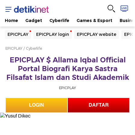
Home
Gadget
Cyberlife
Games & Esport
Busine
Yang sedang ramai dicari
EPICPLAY
EPICPLAY login
EPICPLAY website
EPIC
Loading...
EPICPLAY
Cyberlife
Terakhir yang dicari
EPICPLAY $ Allama Iqbal Official
Loading...
Portal Biografi Karya Sastra
Filsafat Islam dan Studi Akademik
EPICPLAY
LOGIN
DAFTAR