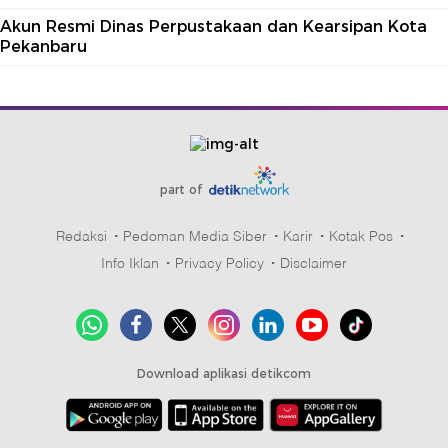
Akun Resmi Dinas Perpustakaan dan Kearsipan Kota
Pekanbaru
part of
Redaksi
Pedoman Media Siber
Karir
Kotak Pos
Info Iklan
Privacy Policy
Disclaimer
Download aplikasi detikcom