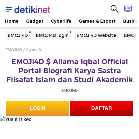
Home
Gadget
Cyberlife
Games & Esport
Busine
Yang sedang ramai dicari
EMOJI4D
EMOJI4D login
EMOJI4D website
EMOJI
Loading...
EMOJI4D
Cyberlife
Terakhir yang dicari
EMOJI4D $ Allama Iqbal Official
Loading...
Portal Biografi Karya Sastra
Filsafat Islam dan Studi Akademik
EMOJI4D
LOGIN
DAFTAR