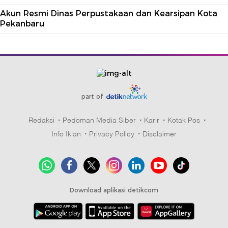
Akun Resmi Dinas Perpustakaan dan Kearsipan Kota
Pekanbaru
part of
Redaksi
Pedoman Media Siber
Karir
Kotak Pos
Info Iklan
Privacy Policy
Disclaimer
Download aplikasi detikcom