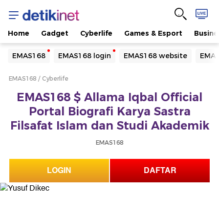
Home
Gadget
Cyberlife
Games & Esport
Busine
Yang sedang ramai dicari
EMAS168
EMAS168 login
EMAS168 website
EMAS
Loading...
EMAS168
Cyberlife
Terakhir yang dicari
EMAS168 $ Allama Iqbal Official
Loading...
Portal Biografi Karya Sastra
Filsafat Islam dan Studi Akademik
EMAS168
LOGIN
DAFTAR