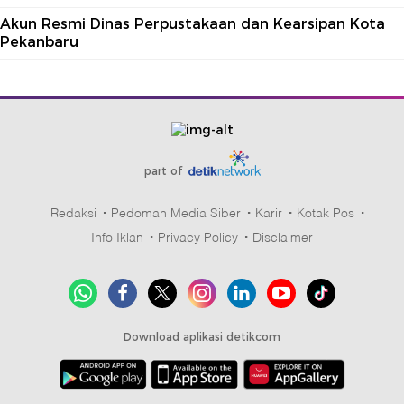
Akun Resmi Dinas Perpustakaan dan Kearsipan Kota
Pekanbaru
part of
Redaksi
Pedoman Media Siber
Karir
Kotak Pos
Info Iklan
Privacy Policy
Disclaimer
Download aplikasi detikcom