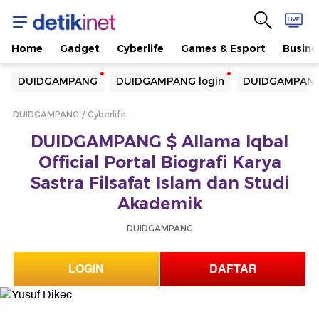
Home
Gadget
Cyberlife
Games & Esport
Busine
Yang sedang ramai dicari
DUIDGAMPANG
DUIDGAMPANG login
DUIDGAMPANG
Loading...
DUIDGAMPANG
Cyberlife
Terakhir yang dicari
DUIDGAMPANG $ Allama Iqbal
Loading...
Official Portal Biografi Karya
Sastra Filsafat Islam dan Studi
Akademik
DUIDGAMPANG
LOGIN
DAFTAR