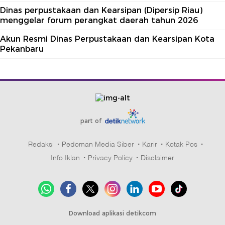
Dinas perpustakaan dan Kearsipan (Dipersip Riau)
menggelar forum perangkat daerah tahun 2026
Akun Resmi Dinas Perpustakaan dan Kearsipan Kota
Pekanbaru
part of
Redaksi
Pedoman Media Siber
Karir
Kotak Pos
Info Iklan
Privacy Policy
Disclaimer
Download aplikasi detikcom