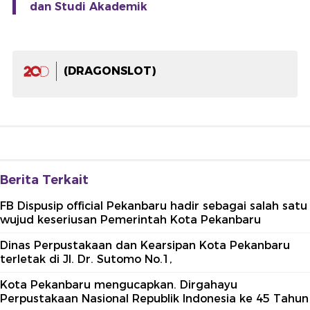
dan Studi Akademik
(DRAGONSLOT)
Berita Terkait
FB Dispusip official Pekanbaru hadir sebagai salah satu
wujud keseriusan Pemerintah Kota Pekanbaru
Dinas Perpustakaan dan Kearsipan Kota Pekanbaru
terletak di Jl. Dr. Sutomo No.1,
Kota Pekanbaru mengucapkan. Dirgahayu
Perpustakaan Nasional Republik Indonesia ke 45 Tahun