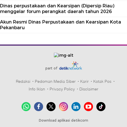
Dinas perpustakaan dan Kearsipan (Dipersip Riau)
menggelar forum perangkat daerah tahun 2026
Akun Resmi Dinas Perpustakaan dan Kearsipan Kota
Pekanbaru
part of
Redaksi
Pedoman Media Siber
Karir
Kotak Pos
Info Iklan
Privacy Policy
Disclaimer
Download aplikasi detikcom