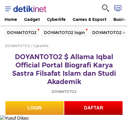
Home
Gadget
Cyberlife
Games & Esport
Busine
Yang sedang ramai dicari
DOYANTOTO2
DOYANTOTO2 login
DOYANTOTO2 we
Loading...
DOYANTOTO2
Cyberlife
Terakhir yang dicari
DOYANTOTO2 $ Allama Iqbal
Loading...
Official Portal Biografi Karya
Sastra Filsafat Islam dan Studi
Akademik
DOYANTOTO2
LOGIN
DAFTAR